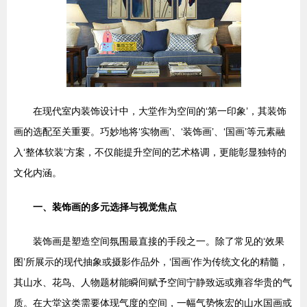
在现代室内装饰设计中，大堂作为空间的‘第一印象’，其装饰
画的选配至关重要。巧妙地将‘实物画’、‘装饰画’、‘国画’等元素融
入‘整体软装’方案，不仅能提升空间的艺术格调，更能彰显独特的
文化内涵。
一、装饰画的多元选择与视觉焦点
装饰画是塑造空间氛围最直接的手段之一。除了常见的‘效果
图’所展示的现代抽象或摄影作品外，‘国画’作为传统文化的精髓，
其山水、花鸟、人物题材能瞬间赋予空间宁静致远或雍容华贵的气
质。在大堂这类需要体现气度的空间，一幅气势恢宏的山水国画或