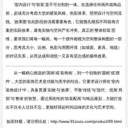
‘室内设计’与‘软装’是不可分割的一体。在选择任何画作或饰品
前，必须充分考虑大堂的硬装风格、色彩体系、照明设计与空间流
线。‘效果图’在此阶段扮演着重要角色，它能预先模拟不同装饰方
案的实际效果，避免实物与空间产生冲突。真正的‘整体软装’思
维，要求我们将每一幅画、每一个摆件都视为空间整体构图的一部
分，思考其大小、比例、色彩与周围环境（如墙面、家具、地毯）
的对话关系，从而达成和谐统一又富有层次感的最终效果。
从一幅精心挑选的‘国画’或‘装饰画’，到一个别致的‘圆框’或‘摆
件’，大堂的装饰艺术是功能与美学的结合。它要求设计师在‘室内
装饰设计’中，具备贯通‘实物’与‘效果’、平衡‘传统’与‘现代’、统筹‘局
部’与‘整体’的智慧。通过系统性的‘软装配画’与饰品规划，方能打造
出不仅令人过目不忘，更能经得起时间品味的文化与艺术空间。
如若转载，请注明出处：http://www.91zuzu.com/product/99.html