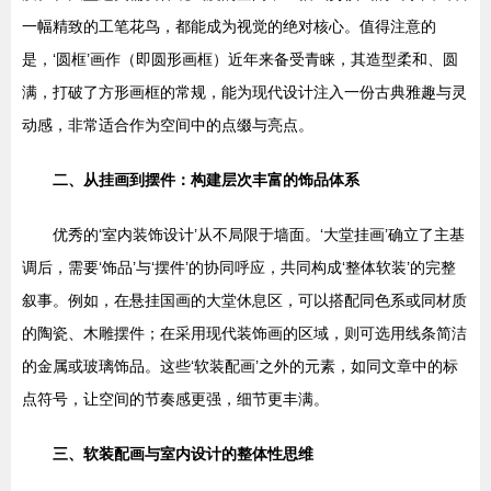
一幅精致的工笔花鸟，都能成为视觉的绝对核心。值得注意的
是，‘圆框’画作（即圆形画框）近年来备受青睐，其造型柔和、圆
满，打破了方形画框的常规，能为现代设计注入一份古典雅趣与灵
动感，非常适合作为空间中的点缀与亮点。
二、从挂画到摆件：构建层次丰富的饰品体系
优秀的‘室内装饰设计’从不局限于墙面。‘大堂挂画’确立了主基
调后，需要‘饰品’与‘摆件’的协同呼应，共同构成‘整体软装’的完整
叙事。例如，在悬挂国画的大堂休息区，可以搭配同色系或同材质
的陶瓷、木雕摆件；在采用现代装饰画的区域，则可选用线条简洁
的金属或玻璃饰品。这些‘软装配画’之外的元素，如同文章中的标
点符号，让空间的节奏感更强，细节更丰满。
三、软装配画与室内设计的整体性思维